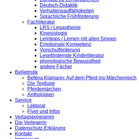
Deutsch-Didaktik
Verhaltensauffälligkeiten
Sprachliche Frühförderung
Fachliteratur
LRS / Legasthenie
Kinesiologie
Lerntipps / Lernen mit allen Sinnen
Emotionale Kompetenz
Vorschulförderung
Lesefördernde Kinderliteratur
phonologische Bewusstheit
andere Fächer
Belletristik
Bettina Klamann: Auf dem Pferd ins Märchenreich
Die Textlupe
Pferdemärchen
Anthologien
Service
Lektorat
Flyer und Infos
Verlagsprogramm
Die Verlegerin
Datenschutz-Erklärung
Kontakt