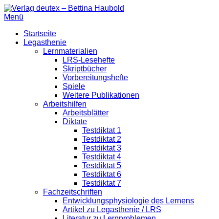
Zum
Inhalt
Menü
Verlag deutex – Bettina Haubold
Kleinverlag für praktisch erprobte Lern- und Lehrmaterialien so
springen
Primäres
Startseite
Legasthenie
Menü
Lernmaterialien
LRS-Lesehefte
Skriptbücher
Vorbereitungshefte
Spiele
Weitere Publikationen
Arbeitshilfen
Arbeitsblätter
Diktate
Testdiktat 1
Testdiktat 2
Testdiktat 3
Testdiktat 4
Testdiktat 5
Testdiktat 6
Testdiktat 7
Fachzeitschriften
Entwicklungsphysiologie des Lernens
Artikel zu Legasthenie / LRS
Literatur zu Lernproblemen