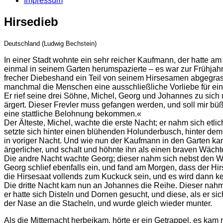
Impressum
Hirsedieb
Deutschland (Ludwig Bechstein)
In einer Stadt wohnte ein sehr reicher Kaufmann, der hatte 
einmal in seinem Garten herumspazierte – es war zur Frühjahr
frecher Diebeshand ein Teil von seinem Hirsesamen abgegrast 
manchmal die Menschen eine ausschließliche Vorliebe für ein
Er rief seine drei Söhne, Michel, Georg und Johannes zu sic
ärgert. Dieser Frevler muss gefangen werden, und soll mir bü
eine stattliche Belohnung bekommen.«
Der Älteste, Michel, wachte die erste Nacht; er nahm sich etl
setzte sich hinter einen blühenden Holunderbusch, hinter dem
in voriger Nacht. Und wie nun der Kaufmann in den Garten ka
ärgerlicher, und schalt und höhnte ihn als einen braven Wäch
Die andre Nacht wachte Georg; dieser nahm sich nebst den Waff
Georg schlief ebenfalls ein, und fand am Morgen, dass der Hir
die Hirsesaat vollends zum Kuckuck sein, und es wird dann k
Die dritte Nacht kam nun an Johannes die Reihe. Dieser nahm 
er hatte sich Disteln und Dornen gesucht, und diese, als er si
der Nase an die Stacheln, und wurde gleich wieder munter.
Als die Mitternacht herbeikam, hörte er ein Getrappel, es kam 