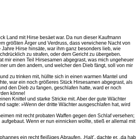
tück Land mit Hirse besäet war. Da nun dieser Kaufmann
inem größten Ärger und Verdruss, dass verwichene Nacht von
 Jahre Hirse hinsäte, war ihm ganz besonders lieb, wie
hdrücklich zu strafen, oder dem Gericht zu übergeben.
hat mir einen Teil Hirsesamen abgegrast, was mich ungeheuer
ner um den andern, und welcher den Dieb fängt, soll von mir
und zu trinken mit, hüllte sich in einen warmen Mantel und
achte, war ein noch größeres Stück Hirsesamen abgegrast, als
und den Dieb zu fangen, geschlafen hatte, ward er noch
erden könne!
nen Knittel und starke Stricke mit. Aber der gute Wächter
und sagte: »Wenn der dritte Wächter ausgeschlafen hat, wird
eheimen mit recht probaten Waffen gegen den Schlaf versehen;
 aufgebaut. Wenn er nun einnicken wollte, stieß er allemal mit
annes ein recht fleißiges Abraufen. ‚Halt’, dachte er, ‚da hab