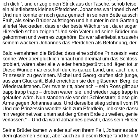
ich dich!’, und er zog einen Strick aus der Tasche, schob leis
ein allerliebstes kleines Pferdchen. Johannes war innerlich er
Und nun konnte er noch ganz gemach in seinem Bette aussch
Früh, als seine Brüder aufstiegen und hinunter in den Garten 
allerlei Neckreden, dass er der beste Wächter sei, da er sogar
Hirsedieb schon zeigen.“ Und sein Vater und seine Brüder m
gekommen und wem es zugehöre. Es war allerliebst anzusehe
seinem wackern Johannes das Pferdchen als Belohnung, der n
Bald vernahmen die Brüder, dass eine schöne Prinzessin ver
könne. Wer aber glücklich hinauf und dreimal um das Schloss 
probiert, wären aber alle wieder herabgestürzt und lägen tot u
Diese Wundermär erscholl durchs ganze Land, und auch die dr
Prinzessin zu gewinnen. Michel und Georg kauften sich junge, 
aus zum Glücksritt. Bald erreichten sie den gläsernen Berg, de
Wiederaufstehen. Der zweite ritt, aber ach – sein Ross glitt a
trapp trapp trapp – droben waren sie, und wieder trapp trapp
gelaufen wäre. Nun standen sie vor der Schlosstüre; diese ging
Arme gegen Johannes aus. Und derselbe stieg schnell vom Pfe
Und die Prinzessin wandte sich zum Pferdlein, liebkoste dasse
mir vergönnet war, unten auf der grünen Erde zu weilen, geni
verlassen.“ – Und da ward Johannes gewahr, dass sein Hirse
Seine Brüder kamen wieder auf von ihrem Fall, Johannes aber 
dem gläsernen Berge, aber auch zu diesem Berge fand kein Me