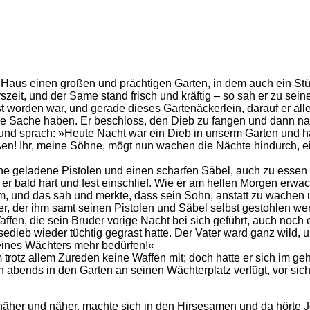
am Haus einen großen und prächtigen Garten, in dem auch ein S
szeit, und der Same stand frisch und kräftig – so sah er zu se
worden war, und gerade dieses Gartenäckerlein, darauf er alle
e Sache haben. Er beschloss, den Dieb zu fangen und dann nac
h und sprach: »Heute Nacht war ein Dieb in unserm Garten und 
ßen! Ihr, meine Söhne, mögt nun wachen die Nächte hindurch, ei
iche geladene Pistolen und einen scharfen Säbel, auch zu essen 
 er bald hart und fest einschlief. Wie er am hellen Morgen erw
m, und das sah und merkte, dass sein Sohn, anstatt zu wachen 
ter, der ihm samt seinen Pistolen und Säbel selbst gestohlen w
en, die sein Bruder vorige Nacht bei sich geführt, auch noch ei
sedieb wieder tüchtig gegrast hatte. Der Vater ward ganz wild, 
eines Wächters mehr bedürfen!«
trotz allem Zureden keine Waffen mit; doch hatte er sich im g
ch abends in den Garten an seinen Wächterplatz verfügt, vor sich
näher und näher, machte sich in den Hirsesamen und da hörte Joh