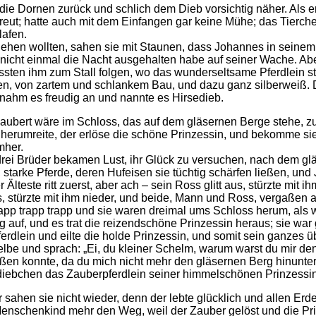
e die Dornen zurück und schlich dem Dieb vorsichtig näher. Als 
freut; hatte auch mit dem Einfangen gar keine Mühe; das Tierche
lafen.
gehen wollten, sahen sie mit Staunen, dass Johannes in seinem 
 nicht einmal die Nacht ausgehalten habe auf seiner Wache. Aber
ussten ihm zum Stall folgen, wo das wunderseltsame Pferdlein 
n, von zartem und schlankem Bau, und dazu ganz silberweiß. 
ahm es freudig an und nannte es Hirsedieb.
zaubert wäre im Schloss, das auf dem gläsernen Berge stehe,
herumreite, der erlöse die schöne Prinzessin, und bekomme sie 
mher.
ei Brüder bekamen Lust, ihr Glück zu versuchen, nach dem glä
starke Pferde, deren Hufeisen sie tüchtig schärfen ließen, und 
r Älteste ritt zuerst, aber ach – sein Ross glitt aus, stürzte mi
us, stürzte mit ihm nieder, und beide, Mann und Ross, vergaßen 
 trapp trapp trapp und sie waren dreimal ums Schloss herum, a
 auf, und es trat die reizendschöne Prinzessin heraus; sie war 
rdlein und eilte die holde Prinzessin, und somit sein ganzes 
lbe und sprach: „Ei, du kleiner Schelm, warum warst du mir den
eßen konnte, da du mich nicht mehr den gläsernen Berg hinunte
diebchen das Zauberpferdlein seiner himmelschönen Prinzessin
sahen sie nicht wieder, denn der lebte glücklich und allen Erd
nschenkind mehr den Weg, weil der Zauber gelöst und die Prin