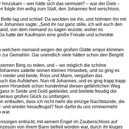
er hinzukam – wer hätte sich das vermutet? – war der Dieb –
n folgte ihm willig zum Stall, den Johannes fest verschloss.
Bette lag und schlief. Da weckten sie ihn, und höhnten ihn mit
 Johannes sagte: „Seid ihr nur ganz stille, ich will euch den
stand, von dem niemand zu sagen wusste, woher es
Da hatte der Kaufmann eine große Freude und schenkte
 zu welchem niemand wegen der großen Glätte empor klimmen
zur Gemahlin. Gar unendlich viele hätten schon den Bergritt
sernen Berg zu reiten, und – wo möglich die schöne
Johannes sattelte seinen kleinen Hirsedieb, und so ging es
t ihm nieder und beide, Ross und Mann, vergaßen das
auch das Aufstehen. Nun ritt Johannes, und es ging trapp trapp
ls wenn Hirsedieb schon hundertmal diesen gefährlichen Weg
ganz in Seide und Gold gekleidet, und breitete freudig die
überaus großes Glück zu umfangen.
n entlaufen, dass ich nicht mehr die einzige Nachtstunde, die
r- und wieder herauftrugst? Nun darfst du uns nimmermehr
 war.
ensorgen entrückt, mit seinem Engel im Zauberschloss auf
zessin von ihrem Bann befreit worden war, durch ihr kluges