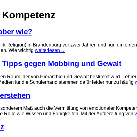
e Kompetenz
aber wie?
k Religion) in Brandenburg vor zwei Jahren und nun um einen W
Gerda
ohen. Wie wichtig
weiterlesen
→
Pighin:
Kindern
e – Tipps gegen Mobbing und Gewalt
Werte
geben
inen Raum, der von Hierarchie und Gewalt bestimmt wird. Lehr
–
K
ien für die Schülerhand stammen dafür leider nur zu häufig
aber
H
wie?
Z
verstehen
i
d
esonderem Maß auch die Vermittlung von emotionaler Kompetenz
 Rolle wie Wissen und Fähigkeiten. Mit der Aufbereitung von
w
P
T
D
nz
W
d