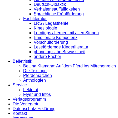
Deutsch-Didaktik
Verhaltensauffälligkeiten
Sprachliche Frühförderung
Fachliteratur
LRS / Legasthenie
Kinesiologie
Lerntipps / Lernen mit allen Sinnen
Emotionale Kompetenz
Vorschulförderung
Lesefördernde Kinderliteratur
phonologische Bewusstheit
andere Fächer
Belletristik
Bettina Klamann: Auf dem Pferd ins Märchenreich
Die Textlupe
Pferdemärchen
Anthologien
Service
Lektorat
Flyer und Infos
Verlagsprogramm
Die Verlegerin
Datenschutz-Erklärung
Kontakt