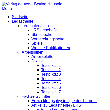
Zum
Inhalt
Menü
Verlag deutex – Bettina Haubold
Kleinverlag für praktisch erprobte Lern- und Lehrmaterialien so
springen
Primäres
Startseite
Legasthenie
Menü
Lernmaterialien
LRS-Lesehefte
Skriptbücher
Vorbereitungshefte
Spiele
Weitere Publikationen
Arbeitshilfen
Arbeitsblätter
Diktate
Testdiktat 1
Testdiktat 2
Testdiktat 3
Testdiktat 4
Testdiktat 5
Testdiktat 6
Testdiktat 7
Fachzeitschriften
Entwicklungsphysiologie des Lernens
Artikel zu Legasthenie / LRS
Literatur zu Lernproblemen