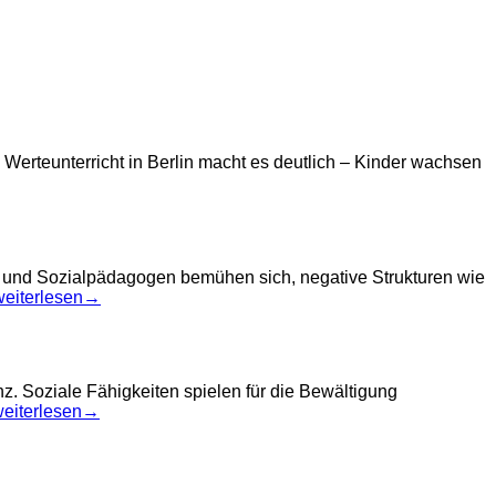
erteunterricht in Berlin macht es deutlich – Kinder wachsen
er und Sozialpädagogen bemühen sich, negative Strukturen wie
ristin
weiterlesen
→
olighaus:
off
n
er
. Soziale Fähigkeiten spielen für die Bewältigung
Schule
Simone
eiterlesen
→
–
feffer:
ipps
ie
gegen
elt
Mobbing
er
und