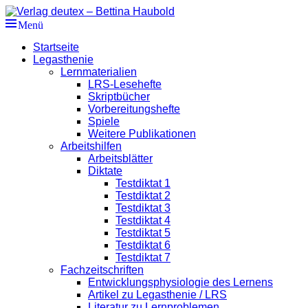
Zum
Inhalt
Menü
Verlag deutex – Bettina Haubold
Kleinverlag für praktisch erprobte Lern- und Lehrmaterialien so
springen
Primäres
Startseite
Legasthenie
Menü
Lernmaterialien
LRS-Lesehefte
Skriptbücher
Vorbereitungshefte
Spiele
Weitere Publikationen
Arbeitshilfen
Arbeitsblätter
Diktate
Testdiktat 1
Testdiktat 2
Testdiktat 3
Testdiktat 4
Testdiktat 5
Testdiktat 6
Testdiktat 7
Fachzeitschriften
Entwicklungsphysiologie des Lernens
Artikel zu Legasthenie / LRS
Literatur zu Lernproblemen