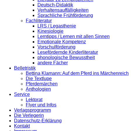
Deutsch-Didaktik
Verhaltensauffälligkeiten
Sprachliche Frühförderung
Fachliteratur
LRS / Legasthenie
Kinesiologie
Lerntipps / Lernen mit allen Sinnen
Emotionale Kompetenz
Vorschulförderung
Lesefördernde Kinderliteratur
phonologische Bewusstheit
andere Fächer
Belletristik
Bettina Klamann: Auf dem Pferd ins Märchenreich
Die Textlupe
Pferdemärchen
Anthologien
Service
Lektorat
Flyer und Infos
Verlagsprogramm
Die Verlegerin
Datenschutz-Erklärung
Kontakt